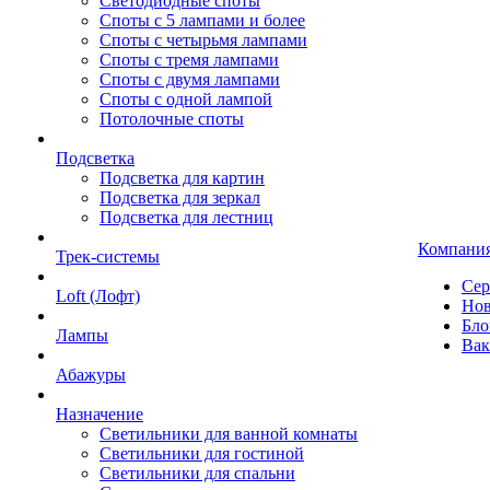
Светодиодные споты
Споты с 5 лампами и более
Споты с четырьмя лампами
Споты с тремя лампами
Споты с двумя лампами
Споты с одной лампой
Потолочные споты
Подсветка
Подсветка для картин
Подсветка для зеркал
Подсветка для лестниц
Компани
Трек-системы
Сер
Loft (Лофт)
Нов
Бло
Лампы
Вак
Абажуры
Назначение
Светильники для ванной комнаты
Светильники для гостиной
Светильники для спальни