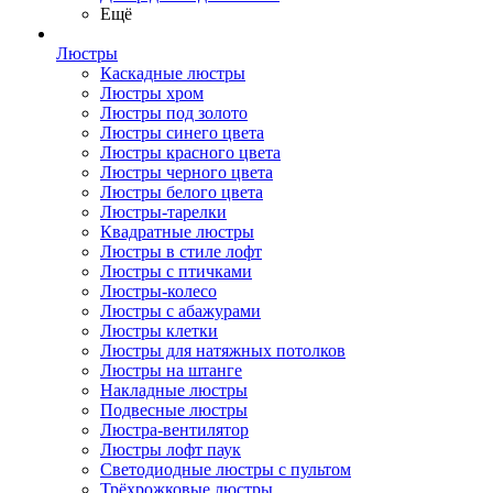
Ещё
Люстры
Каскадные люстры
Люстры хром
Люстры под золото
Люстры синего цвета
Люстры красного цвета
Люстры черного цвета
Люстры белого цвета
Люстры-тарелки
Квадратные люстры
Люстры в стиле лофт
Люстры с птичками
Люстры-колесо
Люстры с абажурами
Люстры клетки
Люстры для натяжных потолков
Люстры на штанге
Накладные люстры
Подвесные люстры
Люстра-вентилятор
Люстры лофт паук
Светодиодные люстры с пультом
Трёхрожковые люстры