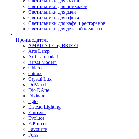
Светильники для кухни
Светильники для прихожей
Светильники для дачи
Светильники для офиса
Светильники для кафе и ресторанов
Светильники для детской комнаты
Производитель
AMBIENTE by BRIZZI
Arte Lamp
Arti Lampadari
Brizzi Modern
Chiaro
Citilux
Crystal Lux
DeMarkt
Dio DArte
Divinare
Eglo
Elstead Lighting
Eurosvet
Evoluce
F-Promo
Favourite
Feiss