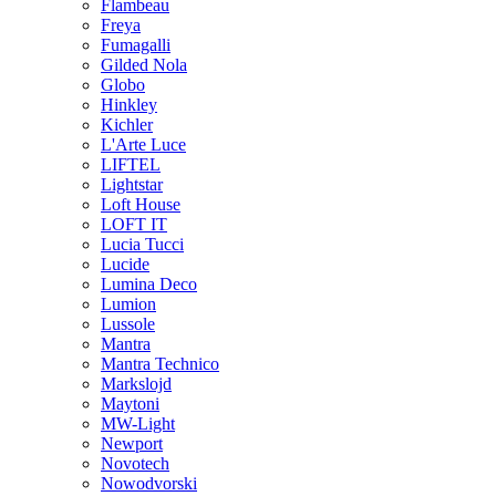
Flambeau
Freya
Fumagalli
Gilded Nola
Globo
Hinkley
Kichler
L'Arte Luce
LIFTEL
Lightstar
Loft House
LOFT IT
Lucia Tucci
Lucide
Lumina Deco
Lumion
Lussole
Mantra
Mantra Technico
Markslojd
Maytoni
MW-Light
Newport
Novotech
Nowodvorski