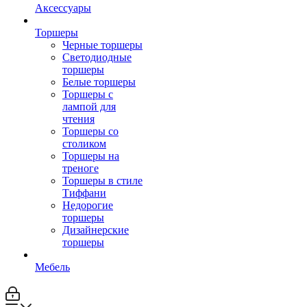
Аксессуары
Торшеры
Черные торшеры
Светодиодные
торшеры
Белые торшеры
Торшеры с
лампой для
чтения
Торшеры со
столиком
Торшеры на
треноге
Торшеры в стиле
Тиффани
Недорогие
торшеры
Дизайнерские
торшеры
Мебель