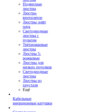
Подвесные
люстры
Люстра-
вентилятор
Люстры лофт
паук
Светодиодные
люстры с
пультом
Трёхрожковые
люстры
Люстры 5-
рожковые
Люстры для
низких потолков
Cветодиодные
люстры
Люстры из
хрусталя
Ещё
Кабельные
инерционные катушки