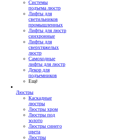
Системы
подъема люстр
Лифты для
светильников
промышленных
Лифты для люстр
синхронные
Лифты для
сверхтяжелых
люстр
Самоходные
лифты для люстр
Декор для
подъемников
Ещё
Люстры
Каскадные
люстры
Люстры хром
Люстры под
золото
Люстры синего
цвета
Люстры