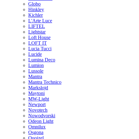
Globo
Hinkley
Kichler
L'Arte Luce
LIFTEL
Lightstar
Loft House
LOFT IT
Lucia Tucci
Lucide
Lumina Deco
Lumion
Lussole
Mantra
Mantra Technico
Markslojd
Maytoni
MW-Light
Newport
Novotech
Nowodvorski
Odeon Light
Omnilux
Osgona
Quoizel