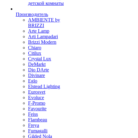
детской комнаты
Производитель
AMBIENTE by
BRIZZI
Arte Lamp
Arti Lampadari
Brizzi Modern
Chiaro
Citilux
Crystal Lux
DeMarkt
Dio DArte
Divinare
Eglo
Elstead Lighting
Eurosvet
Evoluce
F-Promo
Favourite
Feiss
Flambeau
Freya
Fumagalli
Gilded Nola