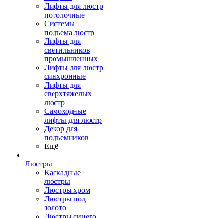
Лифты для люстр
потолочные
Системы
подъема люстр
Лифты для
светильников
промышленных
Лифты для люстр
синхронные
Лифты для
сверхтяжелых
люстр
Самоходные
лифты для люстр
Декор для
подъемников
Ещё
Люстры
Каскадные
люстры
Люстры хром
Люстры под
золото
Люстры синего