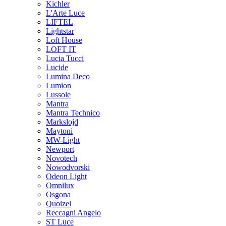
Kichler
L'Arte Luce
LIFTEL
Lightstar
Loft House
LOFT IT
Lucia Tucci
Lucide
Lumina Deco
Lumion
Lussole
Mantra
Mantra Technico
Markslojd
Maytoni
MW-Light
Newport
Novotech
Nowodvorski
Odeon Light
Omnilux
Osgona
Quoizel
Reccagni Angelo
ST Luce