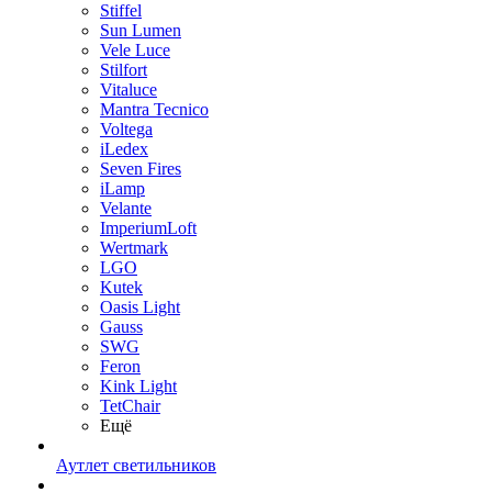
Stiffel
Sun Lumen
Vele Luce
Stilfort
Vitaluce
Mantra Tecnico
Voltega
iLedex
Seven Fires
iLamp
Velante
ImperiumLoft
Wertmark
LGO
Kutek
Oasis Light
Gauss
SWG
Feron
Kink Light
TetСhair
Ещё
Аутлет светильников