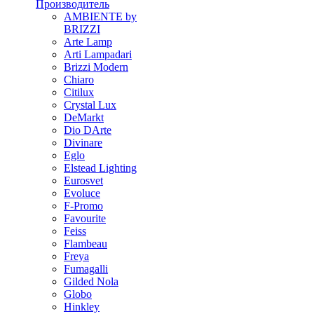
Производитель
AMBIENTE by
BRIZZI
Arte Lamp
Arti Lampadari
Brizzi Modern
Chiaro
Citilux
Crystal Lux
DeMarkt
Dio DArte
Divinare
Eglo
Elstead Lighting
Eurosvet
Evoluce
F-Promo
Favourite
Feiss
Flambeau
Freya
Fumagalli
Gilded Nola
Globo
Hinkley