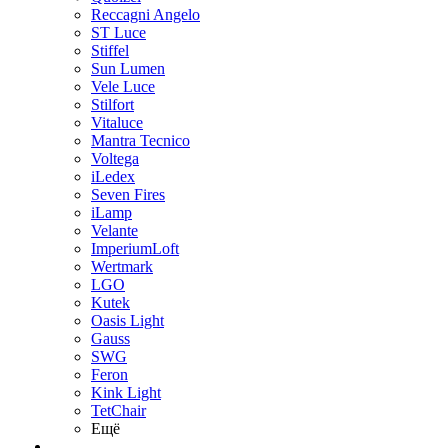
Reccagni Angelo
ST Luce
Stiffel
Sun Lumen
Vele Luce
Stilfort
Vitaluce
Mantra Tecnico
Voltega
iLedex
Seven Fires
iLamp
Velante
ImperiumLoft
Wertmark
LGO
Kutek
Oasis Light
Gauss
SWG
Feron
Kink Light
TetСhair
Ещё