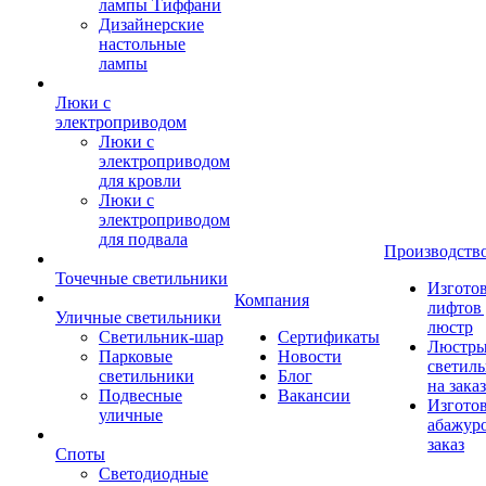
лампы Тиффани
Дизайнерские
настольные
лампы
Люки с
электроприводом
Люки с
электроприводом
для кровли
Люки с
электроприводом
для подвала
Производств
Точечные светильники
Изгото
Компания
лифтов 
Уличные светильники
люстр
Светильник-шар
Сертификаты
Люстры
Парковые
Новости
светил
светильники
Блог
на заказ
Подвесные
Вакансии
Изгото
уличные
абажур
заказ
Споты
Светодиодные