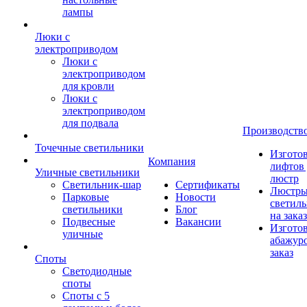
лампы
Люки с
электроприводом
Люки с
электроприводом
для кровли
Люки с
электроприводом
для подвала
Производств
Точечные светильники
Изгото
Компания
лифтов 
Уличные светильники
люстр
Светильник-шар
Сертификаты
Люстры
Парковые
Новости
светил
светильники
Блог
на заказ
Подвесные
Вакансии
Изгото
уличные
абажур
заказ
Споты
Светодиодные
споты
Споты с 5