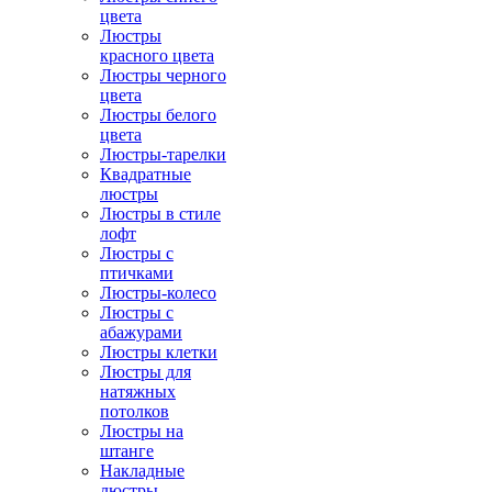
цвета
Люстры
красного цвета
Люстры черного
цвета
Люстры белого
цвета
Люстры-тарелки
Квадратные
люстры
Люстры в стиле
лофт
Люстры с
птичками
Люстры-колесо
Люстры с
абажурами
Люстры клетки
Люстры для
натяжных
потолков
Люстры на
штанге
Накладные
люстры