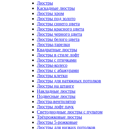
Люстры
Каскадные люстры
Люстры хром
Люстры под золото
Люстры синего цвета
Люстры красного цвета
Люстры черного цвета
Люстры белого цвета
Люстры-тарелки
Квадратные люстры
Люстры в стиле лофт
Люстры с птичками
Люстры-колесо
Люстры с абажурами
Люстры клетки
Люстры для натяжных потолков
Люстры на штанге
Накладные люстры
Подвесные люстры
Люстра-вентилятор
Люстры лофт паук
Светодиодные люстры с пультом
Трёхрожковые люстры
Люстры 5-рожковые
Люстры для низких потолков