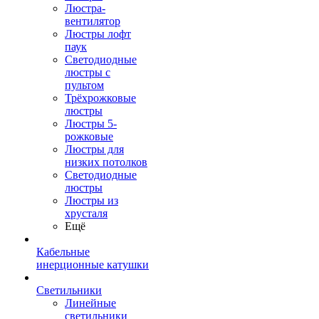
Люстра-
вентилятор
Люстры лофт
паук
Светодиодные
люстры с
пультом
Трёхрожковые
люстры
Люстры 5-
рожковые
Люстры для
низких потолков
Cветодиодные
люстры
Люстры из
хрусталя
Ещё
Кабельные
инерционные катушки
Светильники
Линейные
светильники