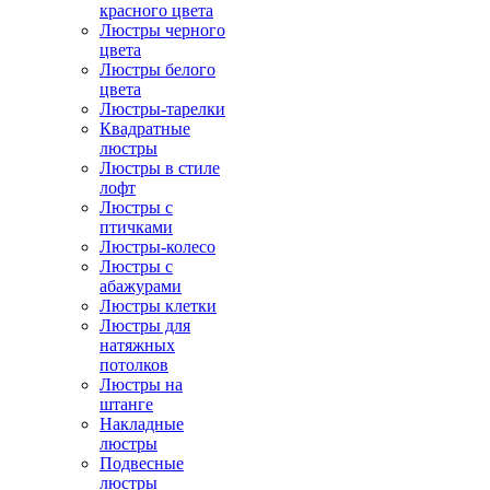
красного цвета
Люстры черного
цвета
Люстры белого
цвета
Люстры-тарелки
Квадратные
люстры
Люстры в стиле
лофт
Люстры с
птичками
Люстры-колесо
Люстры с
абажурами
Люстры клетки
Люстры для
натяжных
потолков
Люстры на
штанге
Накладные
люстры
Подвесные
люстры