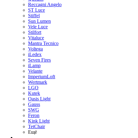
Reccagni Angelo
ST Luce
Stiffel
Sun Lumen
Vele Luce
Stilfort
Vitaluce
Mantra Tecnico
Voltega
iLedex
Seven Fires
iLamp
Velante
ImperiumLoft
Wertmark
LGO
Kutek
Oasis Light
Gauss
SWG
Feron
Kink Light
TetСhair
Ещё