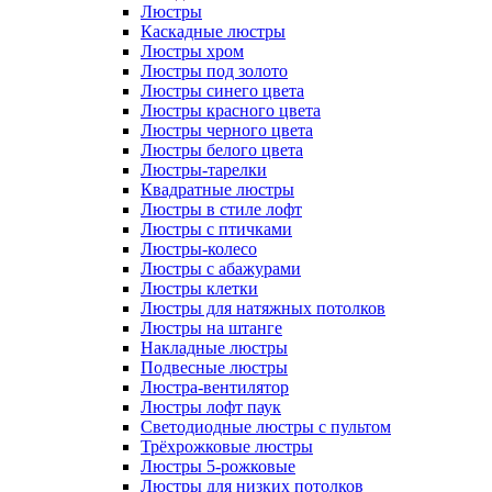
Люстры
Каскадные люстры
Люстры хром
Люстры под золото
Люстры синего цвета
Люстры красного цвета
Люстры черного цвета
Люстры белого цвета
Люстры-тарелки
Квадратные люстры
Люстры в стиле лофт
Люстры с птичками
Люстры-колесо
Люстры с абажурами
Люстры клетки
Люстры для натяжных потолков
Люстры на штанге
Накладные люстры
Подвесные люстры
Люстра-вентилятор
Люстры лофт паук
Светодиодные люстры с пультом
Трёхрожковые люстры
Люстры 5-рожковые
Люстры для низких потолков