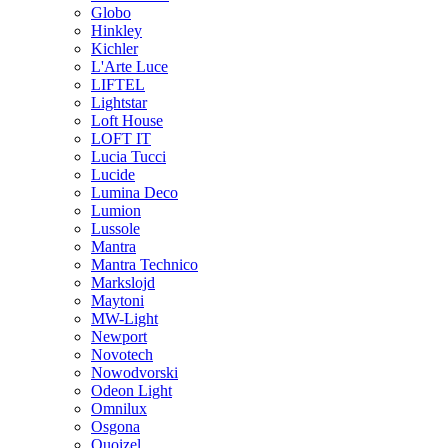
Globo
Hinkley
Kichler
L'Arte Luce
LIFTEL
Lightstar
Loft House
LOFT IT
Lucia Tucci
Lucide
Lumina Deco
Lumion
Lussole
Mantra
Mantra Technico
Markslojd
Maytoni
MW-Light
Newport
Novotech
Nowodvorski
Odeon Light
Omnilux
Osgona
Quoizel