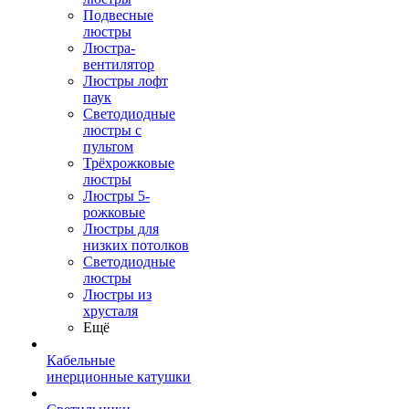
Подвесные
люстры
Люстра-
вентилятор
Люстры лофт
паук
Светодиодные
люстры с
пультом
Трёхрожковые
люстры
Люстры 5-
рожковые
Люстры для
низких потолков
Cветодиодные
люстры
Люстры из
хрусталя
Ещё
Кабельные
инерционные катушки