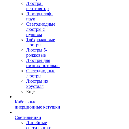
Люстра-
вентилятор
Люстры лофт
паук
Светодиодные
люстры с
пультом
Трёхрожковые
люстры
Люстры 5-
рожковые
Люстры для
низких потолков
Cветодиодные
люстры
Люстры из
хрусталя
Ещё
Кабельные
инерционные катушки
Светильники
Линейные
светильники