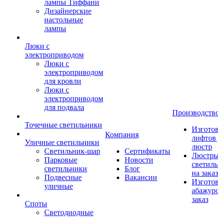
лампы Тиффани
Дизайнерские
настольные
лампы
Люки с
электроприводом
Люки с
электроприводом
для кровли
Люки с
электроприводом
для подвала
Производств
Точечные светильники
Изгото
Компания
лифтов 
Уличные светильники
люстр
Светильник-шар
Сертификаты
Люстры
Парковые
Новости
светил
светильники
Блог
на заказ
Подвесные
Вакансии
Изгото
уличные
абажур
заказ
Споты
Светодиодные