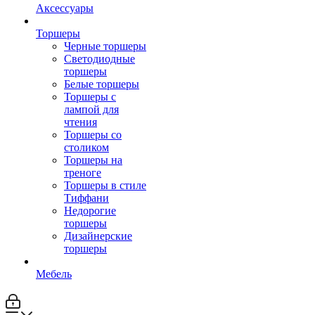
Аксессуары
Торшеры
Черные торшеры
Светодиодные
торшеры
Белые торшеры
Торшеры с
лампой для
чтения
Торшеры со
столиком
Торшеры на
треноге
Торшеры в стиле
Тиффани
Недорогие
торшеры
Дизайнерские
торшеры
Мебель