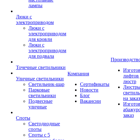
лампы
Люки с
электроприводом
Люки с
электроприводом
для кровли
Люки с
электроприводом
для подвала
Производств
Точечные светильники
Изгото
Компания
лифтов 
Уличные светильники
люстр
Светильник-шар
Сертификаты
Люстры
Парковые
Новости
светил
светильники
Блог
на заказ
Подвесные
Вакансии
Изгото
уличные
абажур
заказ
Споты
Светодиодные
споты
Споты с 5