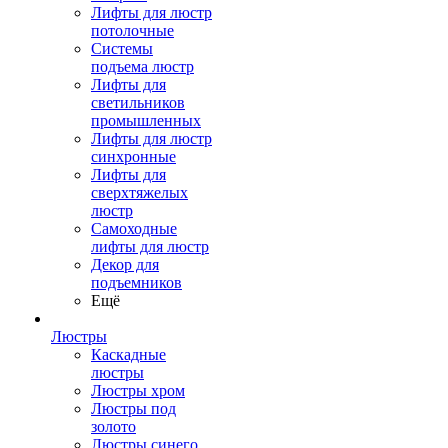
Лифты для люстр
потолочные
Системы
подъема люстр
Лифты для
светильников
промышленных
Лифты для люстр
синхронные
Лифты для
сверхтяжелых
люстр
Самоходные
лифты для люстр
Декор для
подъемников
Ещё
Люстры
Каскадные
люстры
Люстры хром
Люстры под
золото
Люстры синего