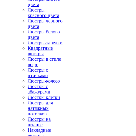
цвета
Люстры
красного цвета
Люстры черного
цвета
Люстры белого
цвета
Люстры-тарелки
Квадратные
люстры
Люстры в стиле
лофт
Люстры с
птичками
Люстры-колесо
Люстры с
абажурами
Люстры клетки
Люстры для
натяжных
потолков
Люстры на
штанге
Накладные
люстры