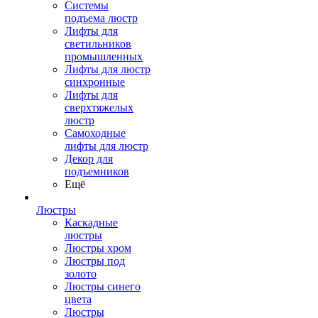
Системы
подъема люстр
Лифты для
светильников
промышленных
Лифты для люстр
синхронные
Лифты для
сверхтяжелых
люстр
Самоходные
лифты для люстр
Декор для
подъемников
Ещё
Люстры
Каскадные
люстры
Люстры хром
Люстры под
золото
Люстры синего
цвета
Люстры