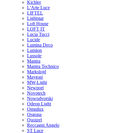
Kichler
L'Arte Luce
LIFTEL
Lightstar
Loft House
LOFT IT
Lucia Tucci
Lucide
Lumina Deco
Lumion
Lussole
Mantra
Mantra Technico
Markslojd
Maytoni
MW-Light
Newport
Novotech
Nowodvorski
Odeon Light
Omnilux
Osgona
Quoizel
Reccagni Angelo
ST Luce