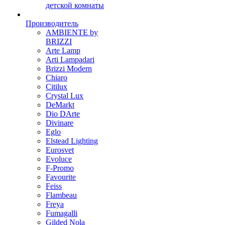
детской комнаты
Производитель
AMBIENTE by
BRIZZI
Arte Lamp
Arti Lampadari
Brizzi Modern
Chiaro
Citilux
Crystal Lux
DeMarkt
Dio DArte
Divinare
Eglo
Elstead Lighting
Eurosvet
Evoluce
F-Promo
Favourite
Feiss
Flambeau
Freya
Fumagalli
Gilded Nola