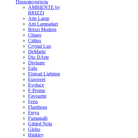
Производитель
AMBIENTE by
BRIZZI
Arte Lamp
Arti Lampadari
Brizzi Modern
Chiaro
Citilux
Crystal Lux
DeMarkt
Dio DArte
Divinare
Eglo
Elstead Lighting
Eurosvet
Evoluce
F-Promo
Favourite
Feiss
Flambeau
Freya
Fumagalli
Gilded Nola
Globo
Hinkley