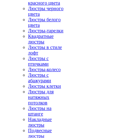
красного цвета
Люстры черного
цвета
Люстры белого
цвета
Люстры-тарелки
Квадратные
люстры
Люстры в стиле
лофт
Люстры с
птичками
Люстры-колесо
Люстры с
абажурами
Люстры клетки
Люстры для
натяжных
потолков
Люстры на
штанге
Накладные
люстры
Подвесные
люстры