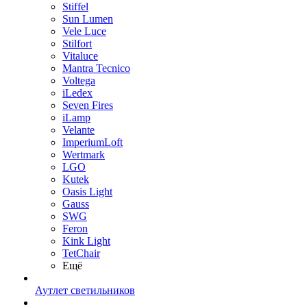
Stiffel
Sun Lumen
Vele Luce
Stilfort
Vitaluce
Mantra Tecnico
Voltega
iLedex
Seven Fires
iLamp
Velante
ImperiumLoft
Wertmark
LGO
Kutek
Oasis Light
Gauss
SWG
Feron
Kink Light
TetСhair
Ещё
Аутлет светильников