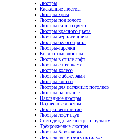
Люстры
Каскадные люстры
Люстры хром
Люстры под золото
Люстры синего цвета
Люстры красного цвета
Люстры черного цвета
Люстры белого цвета
Люстры-тарелки
Квадратные люстры
Люстры в стиле лофт
Люстры с птичками
Люстры-колесо
Люстры с абажурами
Люстры клетки
Люстры для натяжных потолков
Люстры на штанге
Накладные люстры
Подвесные люстры
Люстра-вентилятор
Люстры лофт паук
Светодиодные люстры с пультом
Трёхрожковые люстры
Люстры 5-рожковые
Люстры для низких потолков