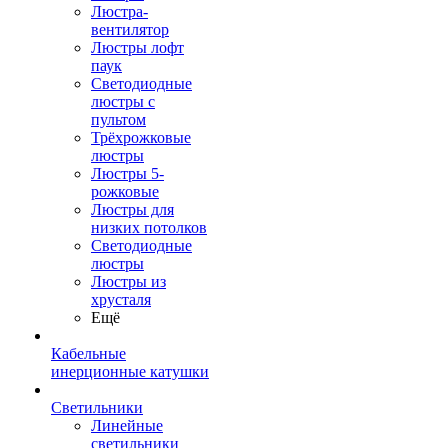
Люстра-
вентилятор
Люстры лофт
паук
Светодиодные
люстры с
пультом
Трёхрожковые
люстры
Люстры 5-
рожковые
Люстры для
низких потолков
Cветодиодные
люстры
Люстры из
хрусталя
Ещё
Кабельные
инерционные катушки
Светильники
Линейные
светильники