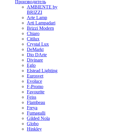
Производитель
AMBIENTE by
BRIZZI
Arte Lamp
Arti Lampadari
Brizzi Modern
Chiaro
Citilux
Crystal Lux
DeMarkt
Dio DArte
Divinare
Eglo
Elstead Lighting
Eurosvet
Evoluce
F-Promo
Favourite
Feiss
Flambeau
Freya
Fumagalli
Gilded Nola
Globo
Hinkley