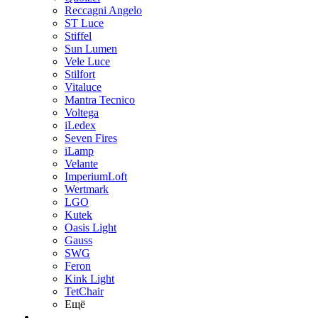
Reccagni Angelo
ST Luce
Stiffel
Sun Lumen
Vele Luce
Stilfort
Vitaluce
Mantra Tecnico
Voltega
iLedex
Seven Fires
iLamp
Velante
ImperiumLoft
Wertmark
LGO
Kutek
Oasis Light
Gauss
SWG
Feron
Kink Light
TetСhair
Ещё