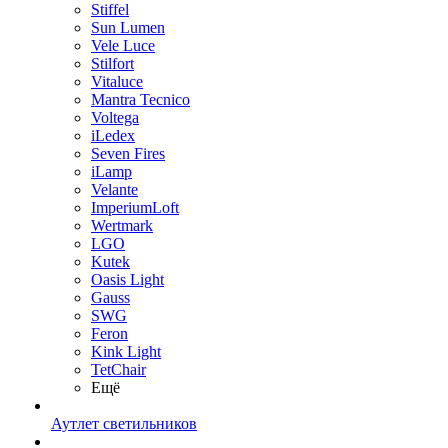
Stiffel
Sun Lumen
Vele Luce
Stilfort
Vitaluce
Mantra Tecnico
Voltega
iLedex
Seven Fires
iLamp
Velante
ImperiumLoft
Wertmark
LGO
Kutek
Oasis Light
Gauss
SWG
Feron
Kink Light
TetСhair
Ещё
Аутлет светильников