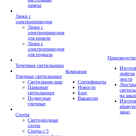
лампы
Люки с
электроприводом
Люки с
электроприводом
для кровли
Люки с
электроприводом
для подвала
Производств
Точечные светильники
Изгото
Компания
лифтов 
Уличные светильники
люстр
Светильник-шар
Сертификаты
Люстры
Парковые
Новости
светил
светильники
Блог
на заказ
Подвесные
Вакансии
Изгото
уличные
абажур
заказ
Споты
Светодиодные
споты
Споты с 5