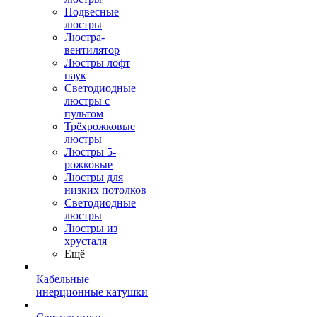
Подвесные
люстры
Люстра-
вентилятор
Люстры лофт
паук
Светодиодные
люстры с
пультом
Трёхрожковые
люстры
Люстры 5-
рожковые
Люстры для
низких потолков
Cветодиодные
люстры
Люстры из
хрусталя
Ещё
Кабельные
инерционные катушки