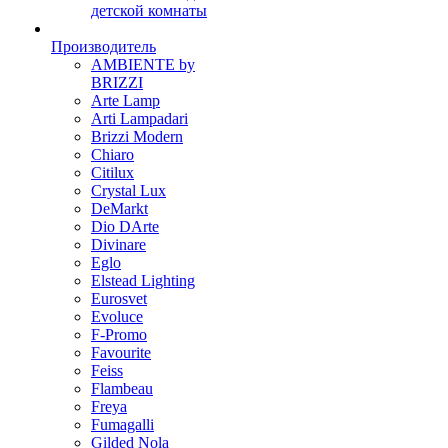
детской комнаты
Производитель
AMBIENTE by
BRIZZI
Arte Lamp
Arti Lampadari
Brizzi Modern
Chiaro
Citilux
Crystal Lux
DeMarkt
Dio DArte
Divinare
Eglo
Elstead Lighting
Eurosvet
Evoluce
F-Promo
Favourite
Feiss
Flambeau
Freya
Fumagalli
Gilded Nola