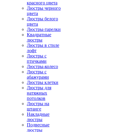
красного цвета
Люстры черного
цвета
Люстры белого
цвета
Люстры-тарелки
Квадратные
люстры
Люстры в стиле
лофт
Люстры с
птичками
Люстры-колесо
Люстры с
абажурами
Люстры клетки
Люстры для
натяжных
потолков
Люстры на
штанге
Накладные
люстры
Подвесные
люстры