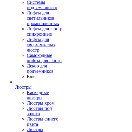
Системы
подъема люстр
Лифты для
светильников
промышленных
Лифты для люстр
синхронные
Лифты для
сверхтяжелых
люстр
Самоходные
лифты для люстр
Декор для
подъемников
Ещё
Люстры
Каскадные
люстры
Люстры хром
Люстры под
золото
Люстры синего
цвета
Люстры