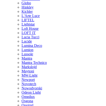
Globo
Hinkley
Kichler
L'Arte Luce
LIFTEL
Lightstar
Loft House
LOFT IT
Lucia Tucci
Lucide
Lumina Deco
Lumion
Lussole
Mantra
Mantra Technico
Markslojd
Maytoni
MW-Light
Newport
Novotech
Nowodvorski
Odeon Light
Omnilux
Osgona
Quoizel