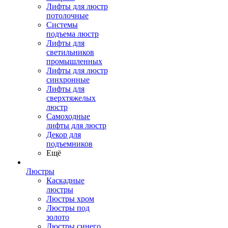
Лифты для люстр
потолочные
Системы
подъема люстр
Лифты для
светильников
промышленных
Лифты для люстр
синхронные
Лифты для
сверхтяжелых
люстр
Самоходные
лифты для люстр
Декор для
подъемников
Ещё
Люстры
Каскадные
люстры
Люстры хром
Люстры под
золото
Люстры синего