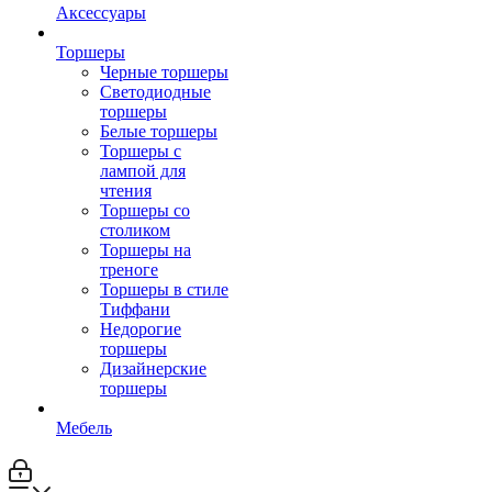
Аксессуары
Торшеры
Черные торшеры
Светодиодные
торшеры
Белые торшеры
Торшеры с
лампой для
чтения
Торшеры со
столиком
Торшеры на
треноге
Торшеры в стиле
Тиффани
Недорогие
торшеры
Дизайнерские
торшеры
Мебель