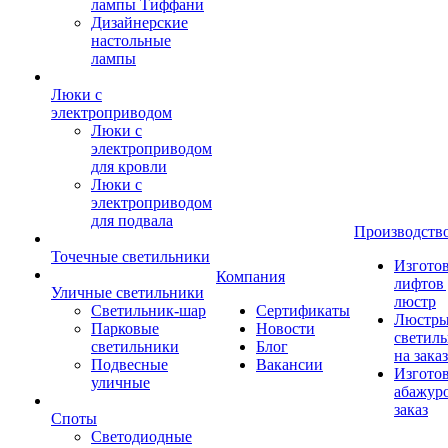
лампы Тиффани
Дизайнерские
настольные
лампы
Люки с
электроприводом
Люки с
электроприводом
для кровли
Люки с
электроприводом
для подвала
Производств
Точечные светильники
Изгото
Компания
лифтов 
Уличные светильники
люстр
Светильник-шар
Сертификаты
Люстры
Парковые
Новости
светил
светильники
Блог
на заказ
Подвесные
Вакансии
Изгото
уличные
абажур
заказ
Споты
Светодиодные