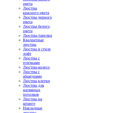
цвета
Люстры
красного цвета
Люстры черного
цвета
Люстры белого
цвета
Люстры-тарелки
Квадратные
люстры
Люстры в стиле
лофт
Люстры с
птичками
Люстры-колесо
Люстры с
абажурами
Люстры клетки
Люстры для
натяжных
потолков
Люстры на
штанге
Накладные
люстры