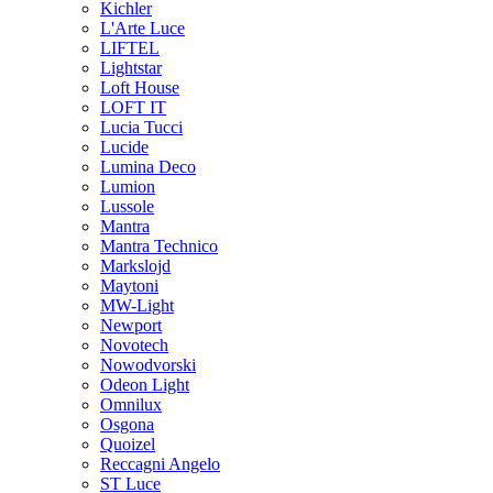
Kichler
L'Arte Luce
LIFTEL
Lightstar
Loft House
LOFT IT
Lucia Tucci
Lucide
Lumina Deco
Lumion
Lussole
Mantra
Mantra Technico
Markslojd
Maytoni
MW-Light
Newport
Novotech
Nowodvorski
Odeon Light
Omnilux
Osgona
Quoizel
Reccagni Angelo
ST Luce