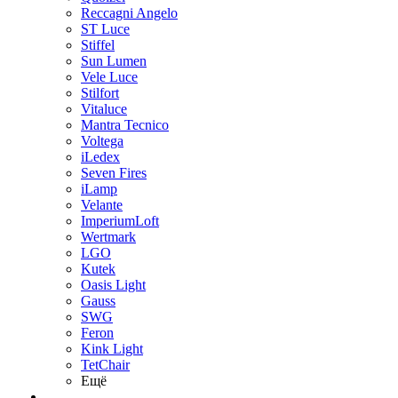
Reccagni Angelo
ST Luce
Stiffel
Sun Lumen
Vele Luce
Stilfort
Vitaluce
Mantra Tecnico
Voltega
iLedex
Seven Fires
iLamp
Velante
ImperiumLoft
Wertmark
LGO
Kutek
Oasis Light
Gauss
SWG
Feron
Kink Light
TetСhair
Ещё