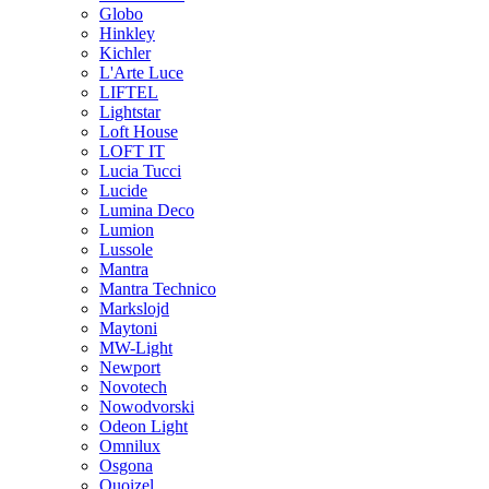
Globo
Hinkley
Kichler
L'Arte Luce
LIFTEL
Lightstar
Loft House
LOFT IT
Lucia Tucci
Lucide
Lumina Deco
Lumion
Lussole
Mantra
Mantra Technico
Markslojd
Maytoni
MW-Light
Newport
Novotech
Nowodvorski
Odeon Light
Omnilux
Osgona
Quoizel