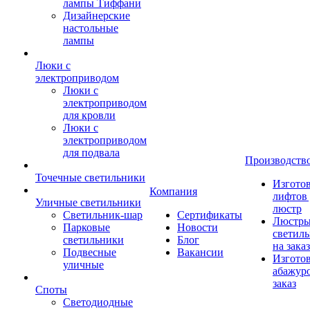
лампы Тиффани
Дизайнерские
настольные
лампы
Люки с
электроприводом
Люки с
электроприводом
для кровли
Люки с
электроприводом
для подвала
Производств
Точечные светильники
Изгото
Компания
лифтов 
Уличные светильники
люстр
Светильник-шар
Сертификаты
Люстры
Парковые
Новости
светил
светильники
Блог
на заказ
Подвесные
Вакансии
Изгото
уличные
абажур
заказ
Споты
Светодиодные