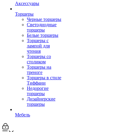
Аксессуары
Торшеры
Черные торшеры
Светодиодные
торшеры
Белые торшеры
Торшеры с
лампой для
чтения
Торшеры со
столиком
Торшеры на
треноге
Торшеры в стиле
Тиффани
Недорогие
торшеры
Дизайнерские
торшеры
Мебель