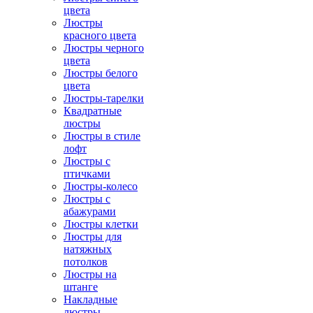
цвета
Люстры
красного цвета
Люстры черного
цвета
Люстры белого
цвета
Люстры-тарелки
Квадратные
люстры
Люстры в стиле
лофт
Люстры с
птичками
Люстры-колесо
Люстры с
абажурами
Люстры клетки
Люстры для
натяжных
потолков
Люстры на
штанге
Накладные
люстры