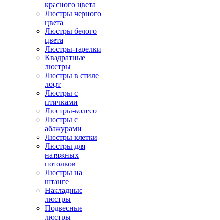
красного цвета
Люстры черного
цвета
Люстры белого
цвета
Люстры-тарелки
Квадратные
люстры
Люстры в стиле
лофт
Люстры с
птичками
Люстры-колесо
Люстры с
абажурами
Люстры клетки
Люстры для
натяжных
потолков
Люстры на
штанге
Накладные
люстры
Подвесные
люстры