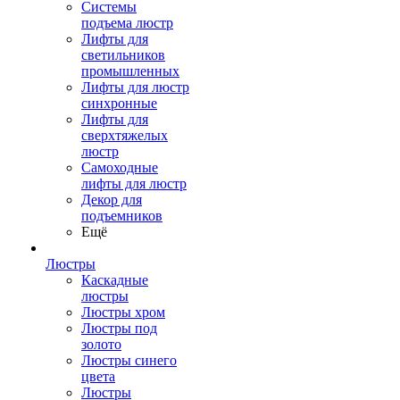
Системы
подъема люстр
Лифты для
светильников
промышленных
Лифты для люстр
синхронные
Лифты для
сверхтяжелых
люстр
Самоходные
лифты для люстр
Декор для
подъемников
Ещё
Люстры
Каскадные
люстры
Люстры хром
Люстры под
золото
Люстры синего
цвета
Люстры