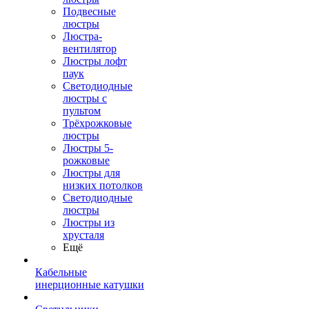
Подвесные
люстры
Люстра-
вентилятор
Люстры лофт
паук
Светодиодные
люстры с
пультом
Трёхрожковые
люстры
Люстры 5-
рожковые
Люстры для
низких потолков
Cветодиодные
люстры
Люстры из
хрусталя
Ещё
Кабельные
инерционные катушки