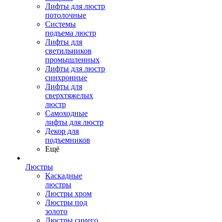
Лифты для люстр
потолочные
Системы
подъема люстр
Лифты для
светильников
промышленных
Лифты для люстр
синхронные
Лифты для
сверхтяжелых
люстр
Самоходные
лифты для люстр
Декор для
подъемников
Ещё
Люстры
Каскадные
люстры
Люстры хром
Люстры под
золото
Люстры синего