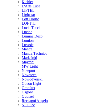
Kichler
L'Arte Luce
LIFTEL
Lightstar
Loft House
LOFT IT
Lucia Tucci
Lucide
Lumina Deco
Lumion
Lussole
Mantra
Mantra Technico
Markslojd
Maytoni
MW-Light
Newport
Novotech
Nowodvorski
Odeon Light
Omnilux
Osgona
Quoizel
Reccagni Angelo
ST Luce