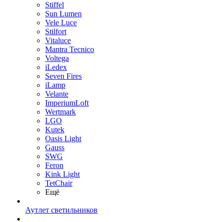
Stiffel
Sun Lumen
Vele Luce
Stilfort
Vitaluce
Mantra Tecnico
Voltega
iLedex
Seven Fires
iLamp
Velante
ImperiumLoft
Wertmark
LGO
Kutek
Oasis Light
Gauss
SWG
Feron
Kink Light
TetСhair
Ещё
Аутлет светильников