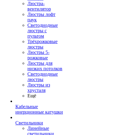
Люстра-
вентилятор
Люстры лофт
паук
Светодиодные
люстры с
пультом
Трёхрожковые
люстры
Люстры 5-
рожковые
Люстры для
низких потолков
Cветодиодные
люстры
Люстры из
хрусталя
Ещё
Кабельные
инерционные катушки
Светильники
Линейные
светильники