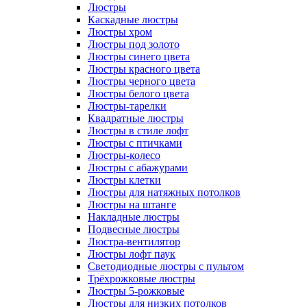
Люстры
Каскадные люстры
Люстры хром
Люстры под золото
Люстры синего цвета
Люстры красного цвета
Люстры черного цвета
Люстры белого цвета
Люстры-тарелки
Квадратные люстры
Люстры в стиле лофт
Люстры с птичками
Люстры-колесо
Люстры с абажурами
Люстры клетки
Люстры для натяжных потолков
Люстры на штанге
Накладные люстры
Подвесные люстры
Люстра-вентилятор
Люстры лофт паук
Светодиодные люстры с пультом
Трёхрожковые люстры
Люстры 5-рожковые
Люстры для низких потолков