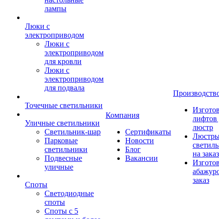
лампы
Люки с
электроприводом
Люки с
электроприводом
для кровли
Люки с
электроприводом
для подвала
Производств
Точечные светильники
Изгото
Компания
лифтов 
Уличные светильники
люстр
Светильник-шар
Сертификаты
Люстры
Парковые
Новости
светил
светильники
Блог
на заказ
Подвесные
Вакансии
Изгото
уличные
абажур
заказ
Споты
Светодиодные
споты
Споты с 5