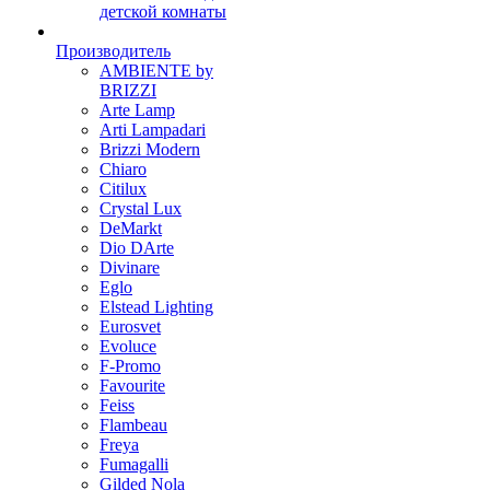
детской комнаты
Производитель
AMBIENTE by
BRIZZI
Arte Lamp
Arti Lampadari
Brizzi Modern
Chiaro
Citilux
Crystal Lux
DeMarkt
Dio DArte
Divinare
Eglo
Elstead Lighting
Eurosvet
Evoluce
F-Promo
Favourite
Feiss
Flambeau
Freya
Fumagalli
Gilded Nola