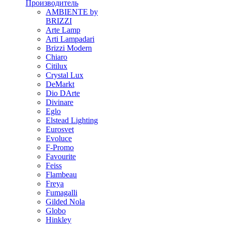
Производитель
AMBIENTE by
BRIZZI
Arte Lamp
Arti Lampadari
Brizzi Modern
Chiaro
Citilux
Crystal Lux
DeMarkt
Dio DArte
Divinare
Eglo
Elstead Lighting
Eurosvet
Evoluce
F-Promo
Favourite
Feiss
Flambeau
Freya
Fumagalli
Gilded Nola
Globo
Hinkley