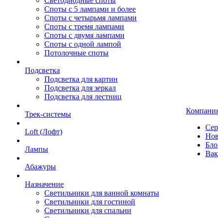
Светодиодные споты
Споты с 5 лампами и более
Споты с четырьмя лампами
Споты с тремя лампами
Споты с двумя лампами
Споты с одной лампой
Потолочные споты
Подсветка
Подсветка для картин
Подсветка для зеркал
Подсветка для лестниц
Компани
Трек-системы
Сер
Loft (Лофт)
Нов
Бло
Лампы
Вак
Абажуры
Назначение
Светильники для ванной комнаты
Светильники для гостиной
Светильники для спальни