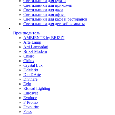
Светильники для кухни
Светильники для прихожей
Светильники для дачи
Светильники для офиса
Светильники для кафе и ресторанов
Светильники для детской комнаты
Производитель
AMBIENTE by BRIZZI
Arte Lamp
Arti Lampadari
Brizzi Modern
Chiaro
Citilux
Crystal Lux
DeMarkt
Dio DArte
Divinare
Eglo
Elstead Lighting
Eurosvet
Evoluce
F-Promo
Favourite
Feiss