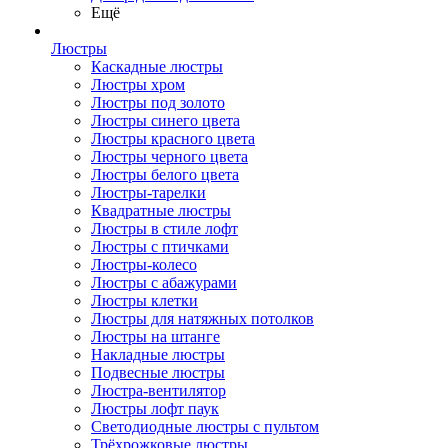
Ещё
Люстры
Каскадные люстры
Люстры хром
Люстры под золото
Люстры синего цвета
Люстры красного цвета
Люстры черного цвета
Люстры белого цвета
Люстры-тарелки
Квадратные люстры
Люстры в стиле лофт
Люстры с птичками
Люстры-колесо
Люстры с абажурами
Люстры клетки
Люстры для натяжных потолков
Люстры на штанге
Накладные люстры
Подвесные люстры
Люстра-вентилятор
Люстры лофт паук
Светодиодные люстры с пультом
Трёхрожковые люстры