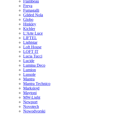
Flambeau
Freya
Fumagalli
Gilded Nola
Globo
Hinkley
Kichler
L'Arte Luce
LIFTEL
Lightstar
Loft House
LOFT IT
Lucia Tucci
Lucide
Lumina Deco
Lumion
Lussole
Mantra
Mantra Technico
Markslojd
Maytoni
MW-Light
Newport
Novotech
Nowodvorski