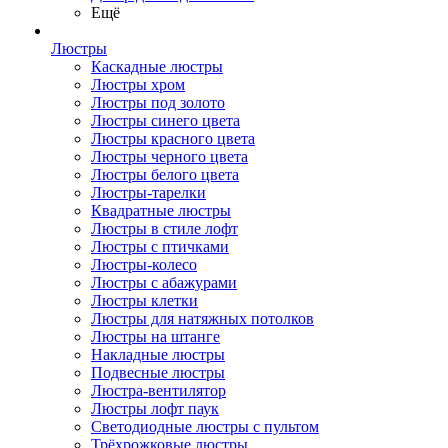
Ещё
Люстры
Каскадные люстры
Люстры хром
Люстры под золото
Люстры синего цвета
Люстры красного цвета
Люстры черного цвета
Люстры белого цвета
Люстры-тарелки
Квадратные люстры
Люстры в стиле лофт
Люстры с птичками
Люстры-колесо
Люстры с абажурами
Люстры клетки
Люстры для натяжных потолков
Люстры на штанге
Накладные люстры
Подвесные люстры
Люстра-вентилятор
Люстры лофт паук
Светодиодные люстры с пультом
Трёхрожковые люстры