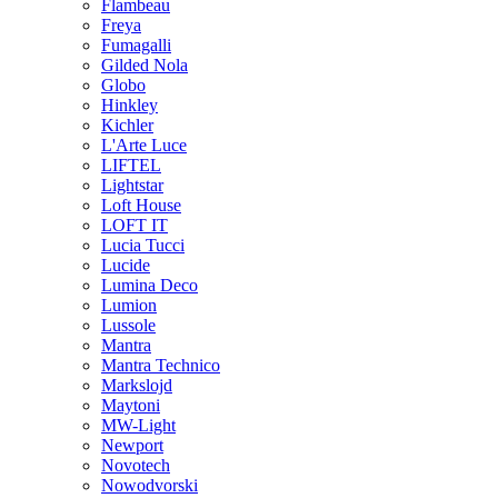
Flambeau
Freya
Fumagalli
Gilded Nola
Globo
Hinkley
Kichler
L'Arte Luce
LIFTEL
Lightstar
Loft House
LOFT IT
Lucia Tucci
Lucide
Lumina Deco
Lumion
Lussole
Mantra
Mantra Technico
Markslojd
Maytoni
MW-Light
Newport
Novotech
Nowodvorski