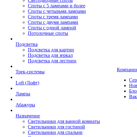
Светодиодные споты
Споты с 5 лампами и более
Споты с четырьмя лампами
Споты с тремя лампами
Споты с двумя лампами
Споты с одной лампой
Потолочные споты
Подсветка
Подсветка для картин
Подсветка для зеркал
Подсветка для лестниц
Компани
Трек-системы
Сер
Loft (Лофт)
Нов
Бло
Лампы
Вак
Абажуры
Назначение
Светильники для ванной комнаты
Светильники для гостиной
Светильники для спальни