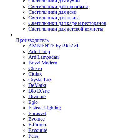
Светильники для кухни
Светильники для прихожей
Светильники для дачи
Светильники для офиса
Светильники для кафе и ресторанов
Светильники для детской комнаты
Производитель
AMBIENTE by BRIZZI
Arte Lamp
Arti Lampadari
Brizzi Modern
Chiaro
Citilux
Crystal Lux
DeMarkt
Dio DArte
Divinare
Eglo
Elstead Lighting
Eurosvet
Evoluce
F-Promo
Favourite
Feiss