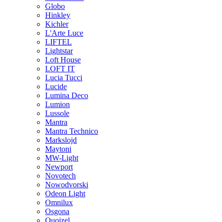
Globo
Hinkley
Kichler
L'Arte Luce
LIFTEL
Lightstar
Loft House
LOFT IT
Lucia Tucci
Lucide
Lumina Deco
Lumion
Lussole
Mantra
Mantra Technico
Markslojd
Maytoni
MW-Light
Newport
Novotech
Nowodvorski
Odeon Light
Omnilux
Osgona
Quoizel