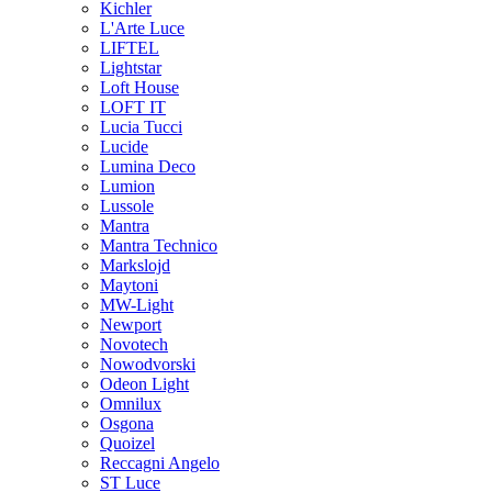
Kichler
L'Arte Luce
LIFTEL
Lightstar
Loft House
LOFT IT
Lucia Tucci
Lucide
Lumina Deco
Lumion
Lussole
Mantra
Mantra Technico
Markslojd
Maytoni
MW-Light
Newport
Novotech
Nowodvorski
Odeon Light
Omnilux
Osgona
Quoizel
Reccagni Angelo
ST Luce