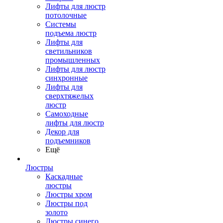
Лифты для люстр
потолочные
Системы
подъема люстр
Лифты для
светильников
промышленных
Лифты для люстр
синхронные
Лифты для
сверхтяжелых
люстр
Самоходные
лифты для люстр
Декор для
подъемников
Ещё
Люстры
Каскадные
люстры
Люстры хром
Люстры под
золото
Люстры синего