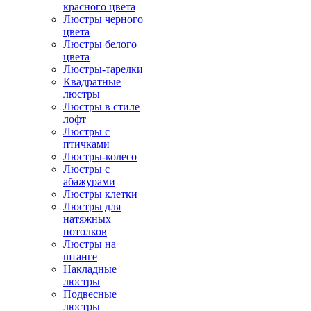
красного цвета
Люстры черного
цвета
Люстры белого
цвета
Люстры-тарелки
Квадратные
люстры
Люстры в стиле
лофт
Люстры с
птичками
Люстры-колесо
Люстры с
абажурами
Люстры клетки
Люстры для
натяжных
потолков
Люстры на
штанге
Накладные
люстры
Подвесные
люстры