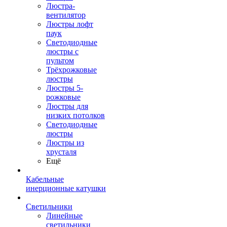
Люстра-
вентилятор
Люстры лофт
паук
Светодиодные
люстры с
пультом
Трёхрожковые
люстры
Люстры 5-
рожковые
Люстры для
низких потолков
Cветодиодные
люстры
Люстры из
хрусталя
Ещё
Кабельные
инерционные катушки
Светильники
Линейные
светильники