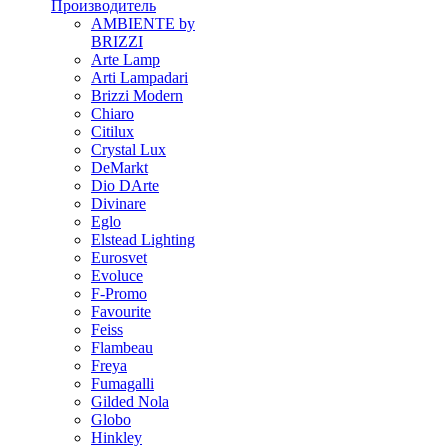
Производитель
AMBIENTE by
BRIZZI
Arte Lamp
Arti Lampadari
Brizzi Modern
Chiaro
Citilux
Crystal Lux
DeMarkt
Dio DArte
Divinare
Eglo
Elstead Lighting
Eurosvet
Evoluce
F-Promo
Favourite
Feiss
Flambeau
Freya
Fumagalli
Gilded Nola
Globo
Hinkley