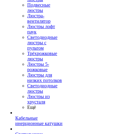
Подвесные
люстры
Люстра-
вентилятор
Люстры лофт
паук
Светодиодные
люстры с
пультом
Трёхрожковые
люстры
Люстры 5-
рожковые
Люстры для
низких потолков
Cветодиодные
люстры
Люстры из
хрусталя
Ещё
Кабельные
инерционные катушки