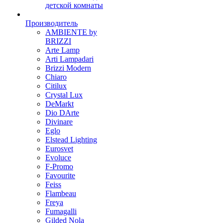
детской комнаты
Производитель
AMBIENTE by
BRIZZI
Arte Lamp
Arti Lampadari
Brizzi Modern
Chiaro
Citilux
Crystal Lux
DeMarkt
Dio DArte
Divinare
Eglo
Elstead Lighting
Eurosvet
Evoluce
F-Promo
Favourite
Feiss
Flambeau
Freya
Fumagalli
Gilded Nola