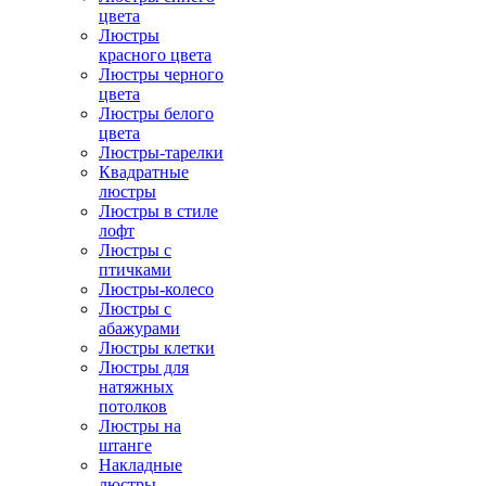
цвета
Люстры
красного цвета
Люстры черного
цвета
Люстры белого
цвета
Люстры-тарелки
Квадратные
люстры
Люстры в стиле
лофт
Люстры с
птичками
Люстры-колесо
Люстры с
абажурами
Люстры клетки
Люстры для
натяжных
потолков
Люстры на
штанге
Накладные
люстры