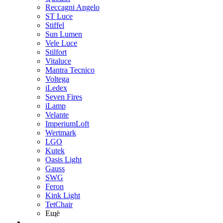
Reccagni Angelo
ST Luce
Stiffel
Sun Lumen
Vele Luce
Stilfort
Vitaluce
Mantra Tecnico
Voltega
iLedex
Seven Fires
iLamp
Velante
ImperiumLoft
Wertmark
LGO
Kutek
Oasis Light
Gauss
SWG
Feron
Kink Light
TetСhair
Ещё