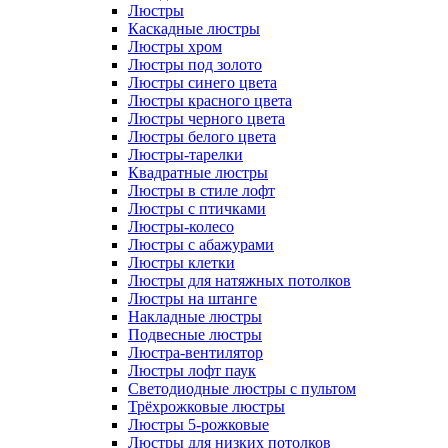
Люстры
Каскадные люстры
Люстры хром
Люстры под золото
Люстры синего цвета
Люстры красного цвета
Люстры черного цвета
Люстры белого цвета
Люстры-тарелки
Квадратные люстры
Люстры в стиле лофт
Люстры с птичками
Люстры-колесо
Люстры с абажурами
Люстры клетки
Люстры для натяжных потолков
Люстры на штанге
Накладные люстры
Подвесные люстры
Люстра-вентилятор
Люстры лофт паук
Светодиодные люстры с пультом
Трёхрожковые люстры
Люстры 5-рожковые
Люстры для низких потолков