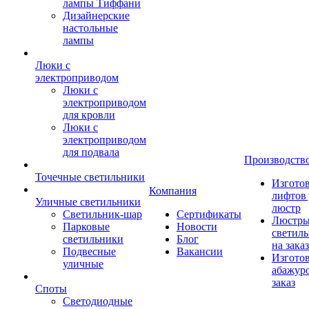
лампы Тиффани
Дизайнерские
настольные
лампы
Люки с
электроприводом
Люки с
электроприводом
для кровли
Люки с
электроприводом
для подвала
Производств
Точечные светильники
Изгото
Компания
лифтов 
Уличные светильники
люстр
Светильник-шар
Сертификаты
Люстры
Парковые
Новости
светил
светильники
Блог
на заказ
Подвесные
Вакансии
Изгото
уличные
абажур
заказ
Споты
Светодиодные