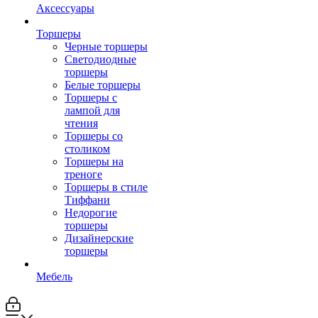
Аксессуары
Торшеры
Черные торшеры
Светодиодные
торшеры
Белые торшеры
Торшеры с
лампой для
чтения
Торшеры со
столиком
Торшеры на
треноге
Торшеры в стиле
Тиффани
Недорогие
торшеры
Дизайнерские
торшеры
Мебель