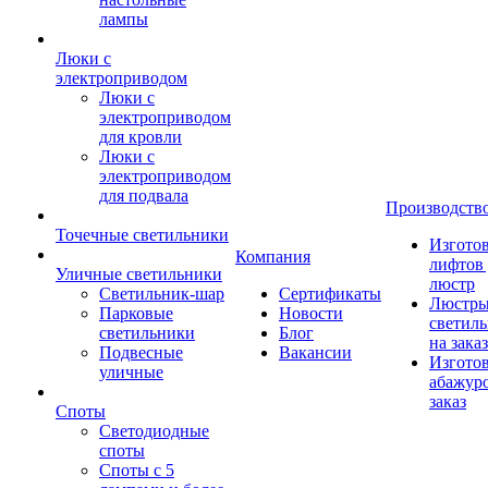
лампы
Люки с
электроприводом
Люки с
электроприводом
для кровли
Люки с
электроприводом
для подвала
Производств
Точечные светильники
Изгото
Компания
лифтов 
Уличные светильники
люстр
Светильник-шар
Сертификаты
Люстры
Парковые
Новости
светил
светильники
Блог
на заказ
Подвесные
Вакансии
Изгото
уличные
абажур
заказ
Споты
Светодиодные
споты
Споты с 5