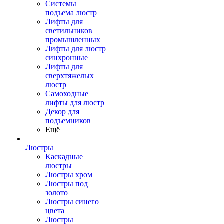
Системы
подъема люстр
Лифты для
светильников
промышленных
Лифты для люстр
синхронные
Лифты для
сверхтяжелых
люстр
Самоходные
лифты для люстр
Декор для
подъемников
Ещё
Люстры
Каскадные
люстры
Люстры хром
Люстры под
золото
Люстры синего
цвета
Люстры