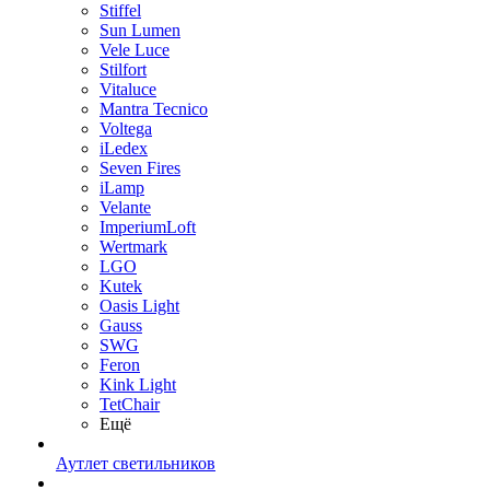
Stiffel
Sun Lumen
Vele Luce
Stilfort
Vitaluce
Mantra Tecnico
Voltega
iLedex
Seven Fires
iLamp
Velante
ImperiumLoft
Wertmark
LGO
Kutek
Oasis Light
Gauss
SWG
Feron
Kink Light
TetСhair
Ещё
Аутлет светильников